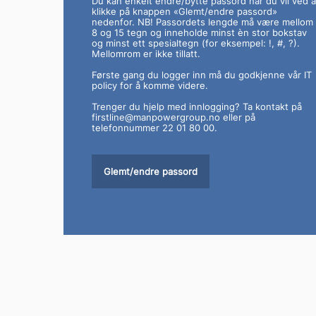
Du kan enkelt endre/bytte passord når du vil ved å
klikke på knappen «Glemt/endre passord»
nedenfor. NB! Passordets lengde må være mellom
8 og 15 tegn og inneholde minst èn stor bokstav
og minst ett spesialtegn (for eksempel: !, #, ?).
Mellomrom er ikke tillatt.
Første gang du logger inn må du godkjenne vår IT
policy for å komme videre.
Trenger du hjelp med innlogging? Ta kontakt på
firstline@manpowergroup.no
eller på
telefonnummer 22 01 80 00.
Glemt/endre passord