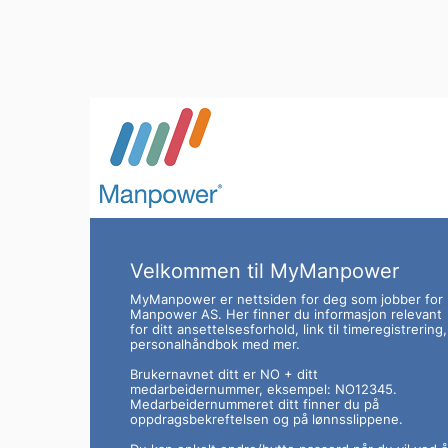
Velkommen til MyManpower
MyManpower er nettsiden for deg som jobber for
Manpower AS. Her finner du informasjon relevant
for ditt ansettelsesforhold, link til timeregistrering,
personalhåndbok med mer.
Brukernavnet ditt er NO + ditt
medarbeidernummer, eksempel: NO12345.
Medarbeidernummeret ditt finner du på
oppdragsbekreftelsen og på lønnsslippene.